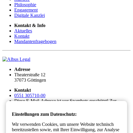
Philosophie
Engagement
Digitale Kanzlei
Kontakt & Info
Aktuelles
Kontakt
Mandantenfragebogen
Adresse
Theaterstraße 12
37073 Göttingen
Kontakt
0551 305710-00
Diese E-Mail-Adresse ist vor Spambots geschützt! Zur
Anzeige muss JavaScript eingeschaltet sein.
Einstellungen zum Datenschutz:
Bürozeiten
Mo. - Do.: 08:00 - 18:00 Uhr
Wir verwenden Cookies, um unsere Website technisch
Fr.: 08:00 - 15:00 Uhr
bereitzustellen sowie, mit Ihrer Einwilligung, zur Analyse