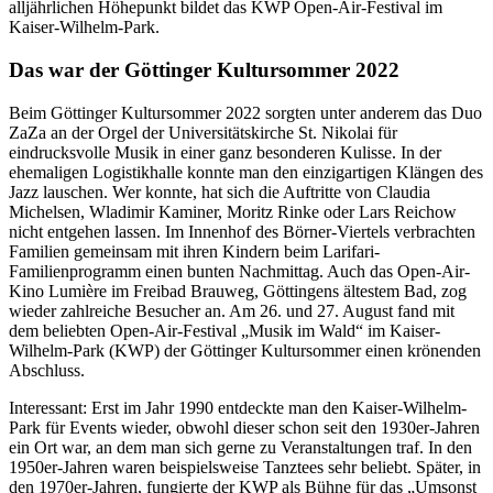
alljährlichen Höhepunkt bildet das KWP Open-Air-Festival im
Kaiser-Wilhelm-Park.
Das war der Göttinger Kultursommer 2022
Beim Göttinger Kultursommer 2022 sorgten unter anderem das Duo
ZaZa an der Orgel der Universitätskirche St. Nikolai für
eindrucksvolle Musik in einer ganz besonderen Kulisse. In der
ehemaligen Logistikhalle konnte man den einzigartigen Klängen des
Jazz lauschen. Wer konnte, hat sich die Auftritte von Claudia
Michelsen, Wladimir Kaminer, Moritz Rinke oder Lars Reichow
nicht entgehen lassen. Im Innenhof des Börner-Viertels verbrachten
Familien gemeinsam mit ihren Kindern beim Larifari-
Familienprogramm einen bunten Nachmittag. Auch das Open-Air-
Kino Lumière im Freibad Brauweg, Göttingens ältestem Bad, zog
wieder zahlreiche Besucher an. Am 26. und 27. August fand mit
dem beliebten Open-Air-Festival „Musik im Wald“ im Kaiser-
Wilhelm-Park (KWP) der Göttinger Kultursommer einen krönenden
Abschluss.
Interessant: Erst im Jahr 1990 entdeckte man den Kaiser-Wilhelm-
Park für Events wieder, obwohl dieser schon seit den 1930er-Jahren
ein Ort war, an dem man sich gerne zu Veranstaltungen traf. In den
1950er-Jahren waren beispielsweise Tanztees sehr beliebt. Später, in
den 1970er-Jahren, fungierte der KWP als Bühne für das „Umsonst